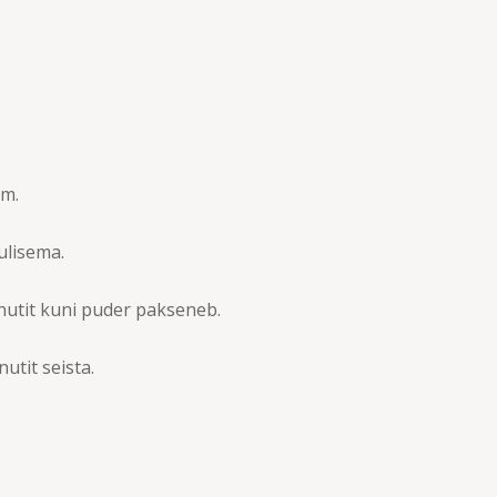
im.
ulisema.
utit kuni puder pakseneb.
utit seista.