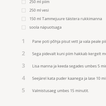
250
ml
piim
250
ml
vesi
150
ml
Tammejuure täistera rukkimanna
soola näpuotsaga
1
Pane poti põhja pisut vett ja vala peale pi
2
Sega pidevalt kuni piim hakkab kergelt m
3
Lisa manna ja keeda segades umbes 5 min
4
Seejärel kata puder kaanega ja lase 10 min
5
Valmistusaeg umbes 15 minutit.