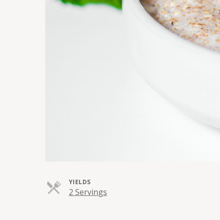
YIELDS
Servings
2 Servings