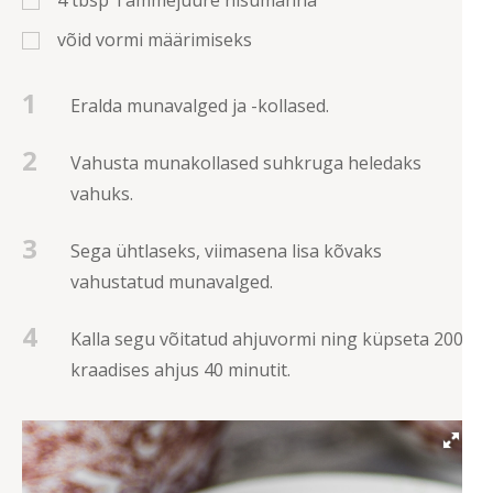
4
tbsp
Tammejuure nisumanna
võid vormi määrimiseks
1
Eralda munavalged ja -kollased.
2
Vahusta munakollased suhkruga heledaks
vahuks.
3
Sega ühtlaseks, viimasena lisa kõvaks
vahustatud munavalged.
4
Kalla segu võitatud ahjuvormi ning küpseta 200
kraadises ahjus 40 minutit.