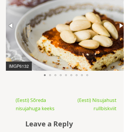
IMGP6132
Post
(Eesti) Sõreda
(Eesti) Nisujahust
navigation
nisujahuga keeks
rullbiskviit
Leave a Reply