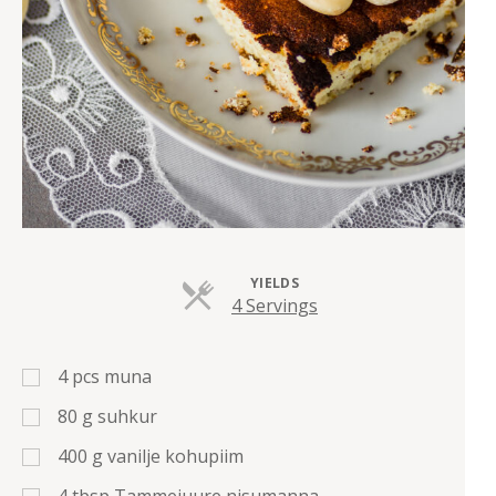
YIELDS
Servings
4 Servings
4
pcs
muna
80
g
suhkur
400
g
vanilje kohupiim