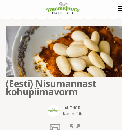
(Eesti) Nisumannast
kohupiimavorm
AUTHOR
Karin Tiit