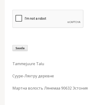
Tammejuure Talu
Сууре-Ляхтру деревне
Мартна волость Лянемаа 90632 Эстония