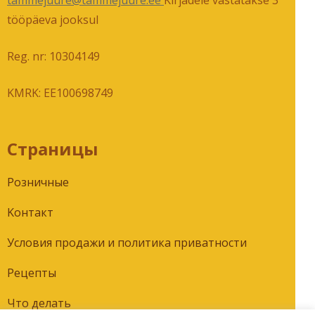
tööpäeva jooksul
Reg. nr: 10304149
KMRK: EE100698749
Страницы
Розничные
Kонтакт
Условия продажи и политика приватности
Рецепты
Что делать