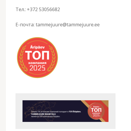
Тел.: +372 53056682
E-почта: tammejuure@tammejuure.ee