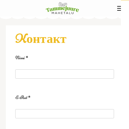
Kонтакт
Nimi *
E-Post *