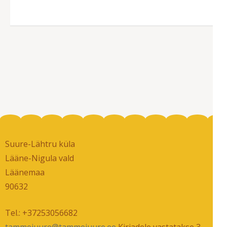
Suure-Lähtru küla
Lääne-Nigula vald
Läänemaa
90632
Tel.: +37253056682
tammejuure@tammejuure.ee
Kirjadele vastatakse 3