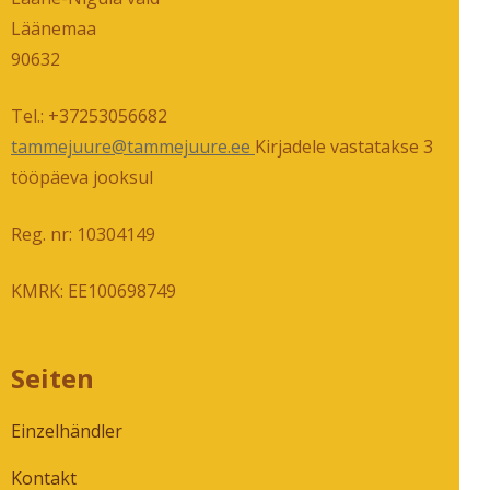
Läänemaa
90632
Tel.: +37253056682
tammejuure@tammejuure.ee
Kirjadele vastatakse 3
tööpäeva jooksul
Reg. nr: 10304149
KMRK: EE100698749
Seiten
Einzelhändler
Kontakt